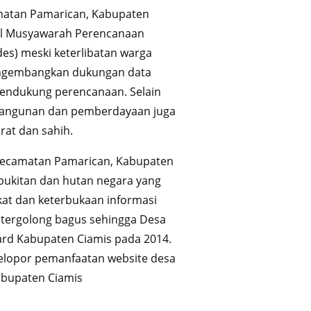
matan Pamarican, Kabupaten
sil Musyawarah Perencanaan
) meski keterlibatan warga
engembangkan dukungan data
pendukung perencanaan. Selain
mbangunan dan pemberdayaan juga
rat dan sahih.
Kecamatan Pamarican, Kabupaten
bukitan dan hutan negara yang
kat dan keterbukaan informasi
ergolong bagus sehingga Desa
rd Kabupaten Ciamis pada 2014.
elopor pemanfaatan website desa
Kabupaten Ciamis