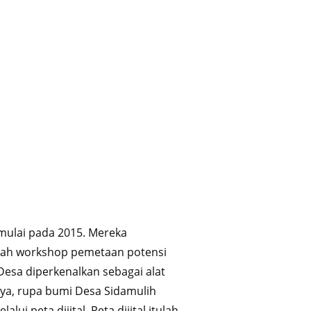
mulai pada 2015. Mereka
uah workshop pemetaan potensi
Desa diperkenalkan sebagai alat
nya, rupa bumi Desa Sidamulih
lui peta dijital. Peta dijital itulah