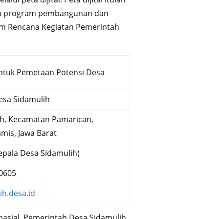
an program pembangunan dan
m Rencana Kegiatan Pemerintah
ntuk Pemetaan Potensi Desa
esa Sidamulih
h, Kecamatan Pamarican,
mis, Jawa Barat
Kepala Desa Sidamulih)
0605
ih.desa.id
sial, Pemerintah Desa Sidamulih