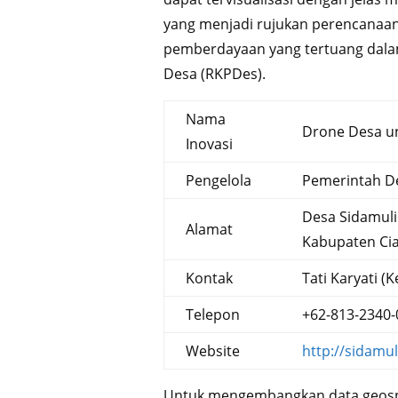
yang menjadi rujukan perencana
pemberdayaan yang tertuang dala
Desa (RKPDes).
Nama
Drone Desa u
Inovasi
Pengelola
Pemerintah D
Desa Sidamuli
Alamat
Kabupaten Cia
Kontak
Tati Karyati (
Telepon
+62-813-2340-
Website
http://sidamul
Untuk mengembangkan data geospa